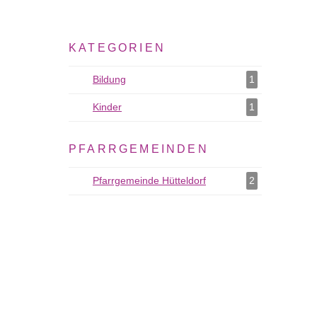
KATEGORIEN
Bildung
Bildung als Filter hinzufügen
1
Kinder
Kinder als Filter hinzufügen
1
PFARRGEMEINDEN
Pfarrgemeinde Hütteldorf
Pfarrgemeinde Hütteldorf
2