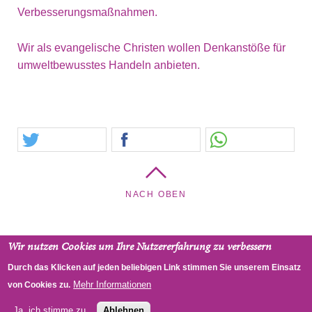
Verbesserungsmaßnahmen.
Wir als evangelische Christen wollen Denkanstöße für
umweltbewusstes Handeln anbieten.
NACH OBEN
Wir nutzen Cookies um Ihre Nutzererfahrung zu verbessern
Trinitatiskirche - Pfarrgemeinde Hütteldorf,
Durch das Klicken auf jeden beliebigen Link stimmen Sie unserem Einsatz
Freyenthurmgasse 20, 1140 Wien, Österreich
Mehr Informationen
von Cookies zu.
RSS
Impressum
Datenschutz
Ja, ich stimme zu.
Ablehnen