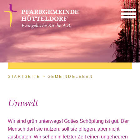
Direkt zum Inhalt
Sie sind hier
STARTSEITE
GEMEINDELEBEN
Umwelt
Wir sind grün unterwegs! Gottes Schöpfung ist gut. Der
Mensch darf sie nutzen, soll sie pflegen, aber nicht
ausbeuten. Wir sehen in letzter Zeit einen ungeheuren