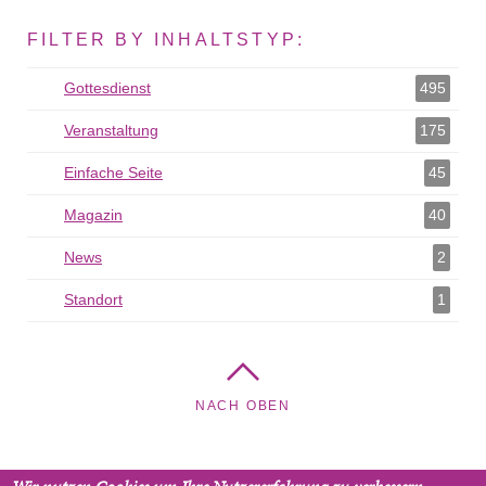
FILTER BY INHALTSTYP:
Gottesdienst
Gottesdienst als Filter hinzufügen
495
Veranstaltung
Veranstaltung als Filter hinzufügen
175
Einfache Seite
Einfache Seite als Filter hinzufügen
45
Magazin
Magazin als Filter hinzufügen
40
News
News als Filter hinzufügen
2
Standort
Standort als Filter hinzufügen
1
NACH OBEN