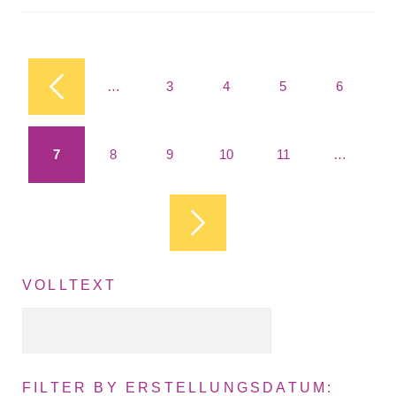
Seiten
…
3
4
5
6
7
8
9
10
11
…
VOLLTEXT
Volltext Suche
FILTER BY ERSTELLUNGSDATUM: