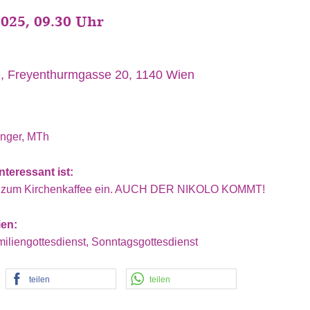
2025, 09.30 Uhr
che, Freyenthurmgasse 20, 1140 Wien
inger, MTh
teressant ist:
ir zum Kirchenkaffee ein. AUCH DER NIKOLO KOMMT!
ien:
iliengottesdienst, Sonntagsgottesdienst
teilen
teilen